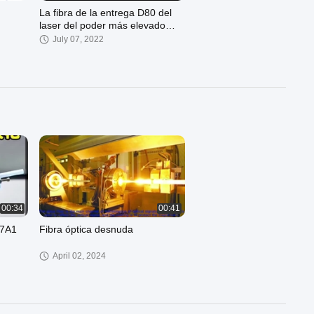
La fibra de la entrega D80 del
laser del poder más elevado
telegrafía los diámetros de base
July 07, 2022
200 micrones - 800 micrones
00:29
01:29
a
La prueba de la fibra de 5MW
10MW 20MW equipa la funda de
W7
cuero negra visual del detector
July 24, 2021
30MW de la falta
00:34
00:41
7A1
Fibra óptica desnuda
April 02, 2024