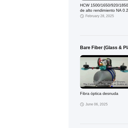
HCW 1500/1650/920/1850
de alto rendimiento NA 0.
Fibras ópticas de alta cali
February 28, 2025
Bare Fiber (Glass & Pla
Puntos múltiples (no se
necesitan dos extremos F
Las cadenas de rejilla de f
December 17, 2021
Bragg se pueden personali
admitiendo
Fibra óptica desnuda
June 06, 2025