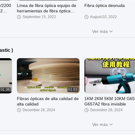
/2200
Línea de fibra óptica equipo de
Fibra óptica desnuda
22
herramientas de fibra óptica
dad
FTTH, prueba de construcción y
September 15, 2022
August 03, 2022
mantenimiento de proyectos
Ver más
stic )
00:06
00:45
coleta coaxial SM 9 /125um de
coleta analógica de la fibr
c/APC)
la fibra óptica del SC /FC/LC
óptica del diodo láser de
ibra
APC del diodo láser DX de
1550nm PD-PFA1-60BR-
September 23, 2021
August 02, 2021
zar,
1550nm 2.5G DFB
2.5G DFB
01:36
01:03
Fibras ópticas de alta calidad de
1KM 2KM 5KM 10KM G65
alta calidad
G657A2 fibra invisible
December 28, 2024
December 28, 2024
Ver más