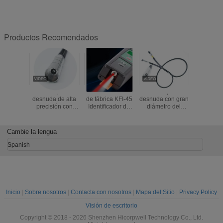
Productos Recomendados
Fibra óptica
Suministro directo
Fibra óptica
Los 2KM 
desnuda de alta
de fábrica KFI-45
desnuda con gran
cable ópt
precisión con
Identificador de
diámetro del
tubo del 
gran diámetro del
dirección de la
núcleo y puntas
de la fi
núcleo para una
señal del cable
pulidas de
vidrio fl
transmisión láser
óptico
precisión para
diámetro 
Cambie la lengua
constante en
Identificador de
equipos de
aplicaciones de
fibra óptica de
depilación láser
Spanish
depilación
plástico DC 12V
de infrarrojos
Alimentado 1 año
cercanos
Inicio
|
Sobre nosotros
|
Contacta con nosotros
|
Mapa del Sitio
|
Privacy Policy
Visión de escritorio
Copyright © 2018 - 2026 Shenzhen Hicorpwell Technology Co., Ltd.