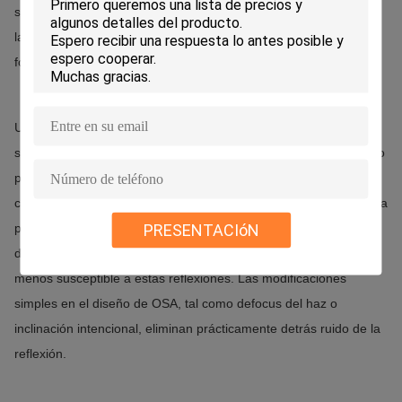
se pueden adaptar para hacer juego los requisitos de las fibras,
las lentes adicionales se pueden eliminar para los ajustes el
formar o de la alineación del haz.
Un problema adicional con los diodos láser de DFB es su
susceptibilidad a las detrás-reflexiones de la luz de la fibra dando
por resultado ruido óptico creciente en la señal.
Como
consecuencia, los aisladores ópticos se necesitan a menudo para
PRESENTACIóN
prevenir la luz reflejada de proyección de imagen nuevamente
dentro del laser.
En cambio, VCSELs se puede diseñar para ser
menos susceptible a estas reflexiones.
Las modificaciones
simples en el diseño de OSA, tal como defocus del haz o
inclinación intencional, eliminan prácticamente detrás ruido de la
reflexión.