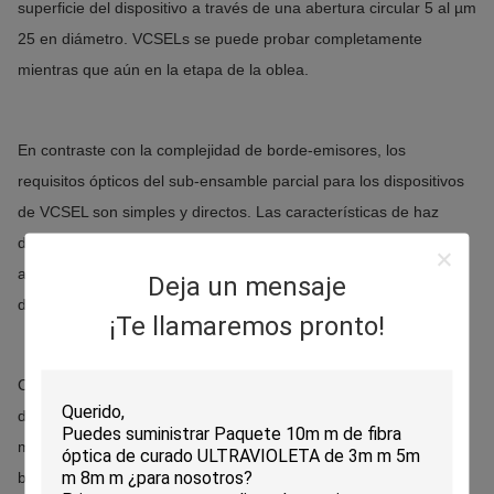
superficie del dispositivo a través de una abertura circular 5 al µm
25 en diámetro.
VCSELs se puede probar completamente
mientras que aún en la etapa de la oblea.
En contraste con la complejidad de borde-emisores, los
requisitos ópticos del sub-ensamble parcial para los dispositivos
de VCSEL son simples y directos.
Las características de haz
divergentes intrínsecamente circulares y bajas permiten foco
agudo, superior cerca de funcionamiento limitado de la
Deja un mensaje
difracción, y de un tamaño de punto constantemente esférico.
¡Te llamaremos pronto!
Como consecuencia, VCSELs puede producir un poder
directamente juntado perceptiblemente más alto que se pueda
mejorar más a fondo usando una lente disponible relativamente
barata de la bola.
Porque las características del haz de VCSELs