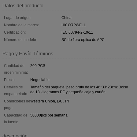
Datos del producto
Lugar de origen:
China
Nombre de la marca:
HICORPWELL
Certificación:
IEC 60794-2-10/11
Número de modelo:
SC de fibra óptica de APC
Pago y Envío Términos
Cantidad de
200 PCS
orden mínima:
Precio:
Negociable
Detalles de
Tamaño del paquete: peso bruto de los 46*33*23cm: Bolso
de 18 kilogramos PE y pequeña caja y cartón.
empaquetado:
Condiciones de
Western Union, L/C, T/T
pago:
Capacidad de
50000pcs por semana
la fuente:
descripción