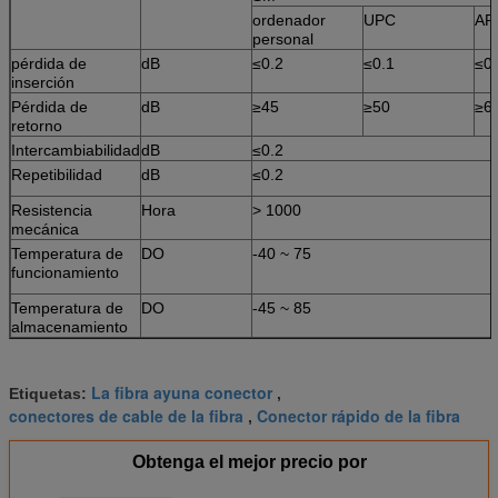
MM / PC
≤0.3dB
200-600g
0.3dB
-40 °
ordenador
UPC
AP
(1000times)
C
personal
pérdida de
dB
≤0.2
≤0.1
≤0.
inserción
Pérdida de
dB
≥45
≥50
≥6
retorno
Intercambiabilidad
dB
≤0.2
Repetibilidad
dB
≤0.2
Resistencia
Hora
> 1000
mecánica
Temperatura de
DO
-40 ~ 75
funcionamiento
Temperatura de
DO
-45 ~ 85
almacenamiento
La fibra ayuna conector
Etiquetas:
,
conectores de cable de la fibra
Conector rápido de la fibra
,
Obtenga el mejor precio por