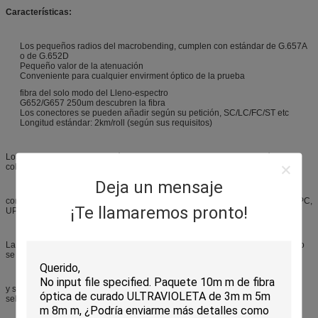
Características:
Los pequeños radios del macrobending, cumplen con estándar de G.657A
o de G.652D
Pequeño valor de la atenuación
Conveniente para cualquier envirment óptico de la prueba
fibra del solo modo del Lleno-espectro
G652/G657 250um descubren la fibra
Los conectores se pueden añadir según su petición, SC/LC/FC/ST etc
Longitud estándar: 2km/roll (según sus requisitos)
Los dos extremos de la fibra óptica del carrete son accesibles a través de las
coletas del diámetro de 3m m, terminando para arriba
Deja un mensaje
con el conector requerido (FC, SC, ST, LC…) y en el pulido usual un de los (PC,
¡Te llamaremos pronto!
UPC, APC).
La calidad y el comportamiento óptico de la fibra en el carrete de lanzamiento
se prueban y se miden,
y se entregan así como el carrete. La longitud de las coletas puede ser
seleccionada,