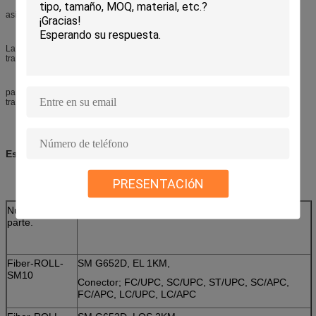
así como el conector que se montará.
La presentación mecánica del carrete es una cartera robusta y fácilmente
transportable con la manija que permite
para mantener todas las coletas de la fibra una manera segura durante el
transporte.
Especificaciones:
PRESENTACIóN
Número de
Descripción
parte.
Fiber-ROLL-
SM G652D, EL 1KM,
SM10
Conector; FC/UPC, SC/UPC, ST/UPC, SC/APC,
FC/APC, LC/UPC, LC/APC