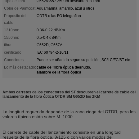
Tipo de fibra:
G652/G657 250um descubren la fibra
Color de Paintcoat:
Aguamarina, amarillo, azul u otros
Propósito del
ODTR o las FO telegrafían
cable:
1310nm:
0.36-0.22 dB/Km
1550nm:
0.5-0.4 dB/Km
fibra:
G652D, G657A
certificado:
IEC 60794-2-10/11
Conectores:
Puede ser añadido según su petición, SC/LC/FC/ST etc
cable de fribra óptica desnudo
Lo más destacado:
,
alambre de la fibra óptica
Ambos carretes de los conectores del ST descubren el carrete de cable del
lanzamiento de la fibra óptica OTDR SM G652D los 2KM
La longitud requerida depende de la zona ciega del OTDR, pero los
valores típicos están sobre M. 1000.
El carrete de cable del lanzamiento consiste en una longitud
resuelta de la fibra óptica, 9/125 o con varios modos de