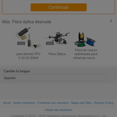
G652D los 2KM
Continuar
Fibra óptica desnuda
Más
Kit de fibra óptica
Dron FPV de
Fibra de cuarzo
1.0/2.0/2.5
para drones FPV
Fibra Óptica
optimizada para
M PMMA
5 10 20 30KM
infrarrojo cercano
enciende e
(NIR)
de fribra
desnudo p
de Deco
Cambie la lengua
Spanish
Inicio
|
Sobre nosotros
|
Contacta con nosotros
|
Mapa del Sitio
|
Privacy Policy
Visión de escritorio
Copyright © 2018 - 2026 Shenzhen Hicorpwell Technology Co., Ltd.