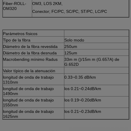
Fiber-ROLL-
OM3, LOS 2KM,
OM320
Conector; FC/PC, SC/PC, ST/PC, LC/PC
Parámetros físicos
Tipo de la fibra
Solo modo
Diámetro de la fibra revestida
250um
Diámetro de la fibra desnuda
125um
Macrobending mínimo Radus
33m m ()/15m m (G.657A) de
G.652D
Valor típico de la atenuación
longitud de onda de trabajo
0.33~0.35 dB/km
1310nm
longitud de onda de trabajo
los 0.21~0.24dB/km
1490nm
longitud de onda de trabajo
los 0.19~0.20dB/km
1550nm
longitud de onda de trabajo
los 0.21~0.23dB/km
1625nm