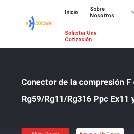
Sobre
Inicio
Nosotros
Solicitar Una
Inicio
/
Productos
/
Cable De HDMI AOC
/
Conector De La
Cotización
Conector de la compresión F
Rg59/Rg11/Rg316 Ppc Ex11 y
Mejor Precio
Envíenos Un Correo