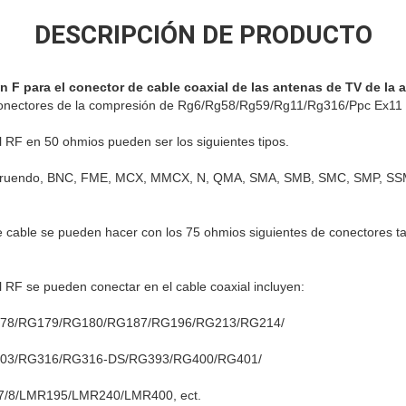
DESCRIPCIÓN DE PRODUCTO
 F para el conector de cable coaxial de las antenas de TV de la
conectores de la compresión de Rg6/Rg58/Rg59/Rg11/Rg316/Ppc Ex11 
 RF en 50 ohmios pueden ser los siguientes tipos.
 estruendo, BNC, FME, MCX, MMCX, N, QMA, SMA, SMB, SMC, SMP, SS
 cable se pueden hacer con los 75 ohmios siguientes de conectores t
 RF se pueden conectar en el cable coaxial incluyen:
78/RG179/RG180/RG187/RG196/RG213/RG214/
03/RG316/RG316-DS/RG393/RG400/RG401/
7/8/LMR195/LMR240/LMR400, ect.