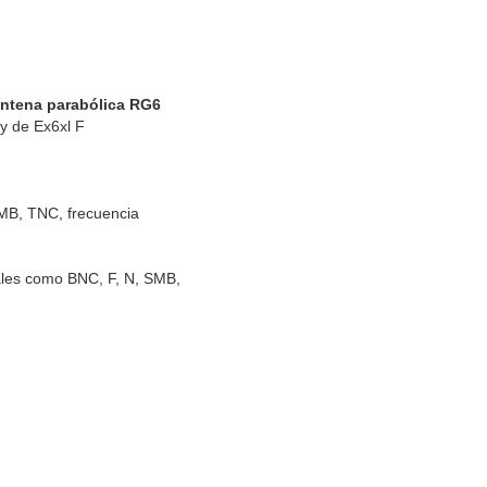
 antena parabólica RG6
y de Ex6xl F
MB, TNC, frecuencia
ales como BNC, F, N, SMB,