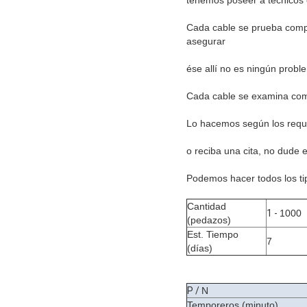
Cada cable se prueba compl
asegurar
ése allí no es ningún proble
Cada cable se examina comp
Lo hacemos según los requisi
o reciba una cita, no dude 
Podemos hacer todos los tip
Cantidad
1 -
1000
(pedazos)
Est. Tiempo
7
(días)
P /
N
Temporeros (minuto)