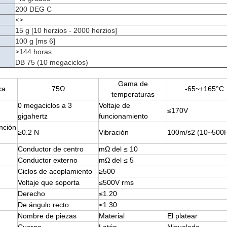
200 DEG C
<>
15 g [10 herzios - 2000 herzios]
100 g [ms 6]
>
144 horas
DB 75 (10 megaciclos)
Gama de
ca
75Ω
-65~+165°C
temperaturas
0 megaciclos a 3
Voltaje de
≤170V
gigahertz
funcionamiento
nción
≥0.2 N
Vibración
100m/s2 (10~500
Conductor de centro
mΩ del ≤ 10
Conductor externo
mΩ del ≤ 5
Ciclos de acoplamiento
≥500
Voltaje que soporta
≤500V rms
Derecho
≤1.20
De ángulo recto
≤1.30
Nombre de piezas
Material
El platear
Cuerpo
Latón
Niquelado