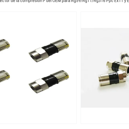
ector de la compresión F del OEM para Rg59/Rg11/Rg316 Ppc Ex11 y E