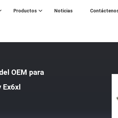
Productos
Noticias
Contácteno
 Compresión F Del OEM Para Rg59/Rg11/Rg316 Ppc Ex11 Y Ex6xl
 del OEM para
 Ex6xl