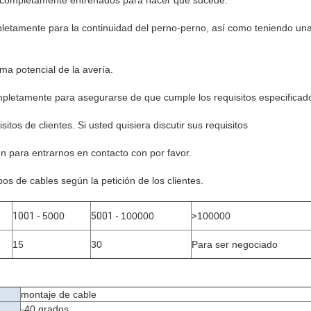
etamente para la continuidad del perno-perno, así como teniendo una 
ma potencial de la avería.
letamente para asegurarse de que cumple los requisitos especificad
tos de clientes. Si usted quisiera discutir sus requisitos
en para entrarnos en contacto con por favor.
os de cables según la petición de los clientes.
1001 -
5000
5001 -
100000
>
100000
15
30
Para ser negociado
montaje de cable
-40 grados