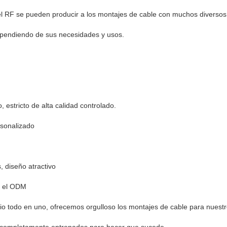
l RF se pueden producir a los montajes de cable con muchos diversos 
ependiendo de sus necesidades y usos.
 estricto de alta calidad controlado.
rsonalizado
 diseño atractivo
y el ODM
io todo en uno, ofrecemos orgulloso los montajes de cable para nuestro
 completamente entrenados para hacer que sucede.