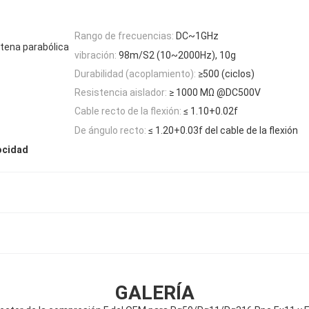
Rango de frecuencias:
DC~1GHz
ntena parabólica
vibración:
98m/S2 (10~2000Hz), 10g
Durabilidad (acoplamiento):
≥500 (ciclos)
Resistencia aislador:
≥ 1000 MΩ @DC500V
Cable recto de la flexión:
≤ 1.10+0.02f
De ángulo recto:
≤ 1.20+0.03f del cable de la flexión
ocidad
GALERÍA