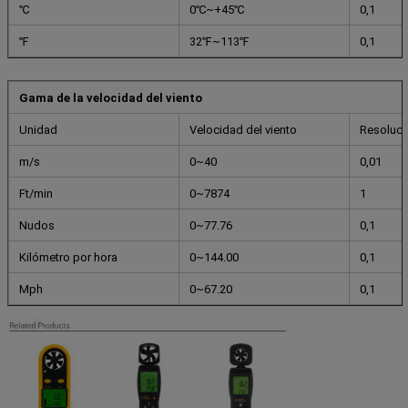
℃
0℃~+45℃
0,1
℉
32℉~113℉
0,1
Gama de la velocidad del viento
Unidad
Velocidad del viento
Resoluci
m/s
0~40
0,01
Ft/min
0~7874
1
Nudos
0~77.76
0,1
Kilómetro por hora
0~144.00
0,1
Mph
0~67.20
0,1