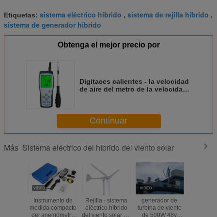
sistema eléctrico híbrido
sistema de rejilla híbrido
Etiquetas:
,
,
sistema de generador híbrido
Obtenga el mejor precio por
Digitaces calientes - la velocidad
de aire del metro de la velocidad
del viento del anemómetro de la
película con datos de la medida
40m/s de la temperatura se
Continuar
sostiene a la PC vía el Usb
Sistema eléctrico del híbrido del viento solar
Más
Instrumento de
Rejilla - sistema
generador de
Tecnol
medida compacto
eléctrico híbrido
turbina de viento
vertical
del anemómetro
del viento solar de
de 500W 48v
levita