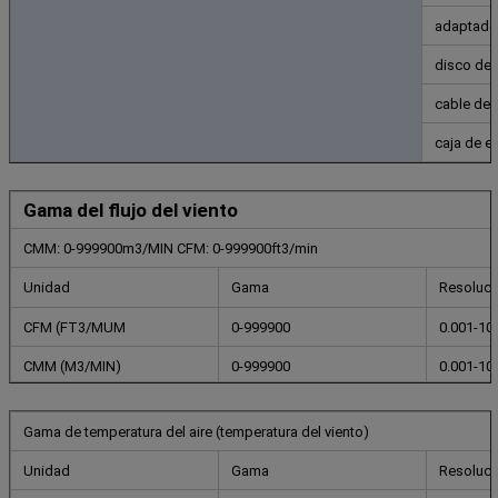
adaptado
disco del
cable de
caja de e
Gama del flujo del viento
CMM: 0-999900m3/MIN CFM: 0-999900ft3/min
Unidad
Gama
Resoluci
CFM (FT3/MUM
0-999900
0.001-10
CMM (M3/MIN)
0-999900
0.001-10
Gama de temperatura del aire (temperatura del viento)
Unidad
Gama
Resoluci