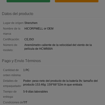
Datos del producto
Lugar de origen:
Shenzhen
Nombre de la
HICORPWELL or OEM
marca:
Certificación:
CE,ISO
Número de
Anemómetro caliente de la velocidad del viento de la
película de HCW668A
modelo:
Pago y Envío Términos
Cantidad de
1 PC
orden mínima:
Detalles de
Poder: peso neto del producto de la batería 9v: tamaño del
producto 153.46g: 159*66*32m m que embala
empaquetado:
Tiempo de
5-9 días laborables
entrega:
Condiciones de
T/T