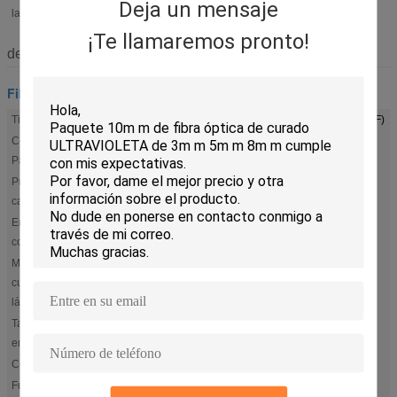
Deja un mensaje
la fuente:
¡Te llamaremos pronto!
descripción
Fibra óptica desnuda
Tipo de la fibra:
Resplandor lateral que enciende la fibra óptica plástica (POF)
Color de
Aguamarina, amarillo, azul u otros
Paintcoat:
Propósito del
Luces de la fibra óptica
cable:
Emisión de
RGB
color:
Material del
cristal
cuerpo de la
lámpara:
Tamaño del
los 28*20*8cm
embalaje:
Certificado:
IEC 60794-2-10/11
Fuentes de luz:
LED