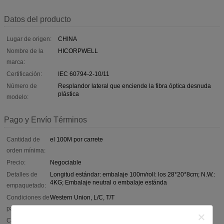
Datos del producto
Lugar de origen:
CHINA
Nombre de la
HICORPWELL
marca:
Certificación:
IEC 60794-2-10/11
Número de
Resplandor lateral que enciende la fibra óptica desnuda
plástica
modelo:
Pago y Envío Términos
Cantidad de
el 100M por carrete
orden mínima:
Precio:
Negociable
Detalles de
Longitud estándar: embalaje 100m/roll: los 28*20*8cm; N.W.:
4KG; Embalaje neutral o embalaje estánda
empaquetado:
Condiciones de
Western Union, L/C, T/T
pago:
Capacidad de
el 1000km por mes