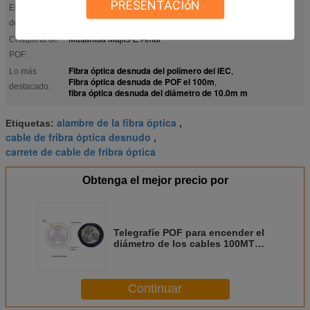
PRESENTACIóN
Especificación
1.0m m--20.00m m
del diámetro:
Chaqueta de
Muttahida Majlis-E-Amal
POF:
Fibra óptica desnuda del polímero del IEC
Lo más
,
Fibra óptica desnuda de POF el 100m
,
destacado:
fibra óptica desnuda del diámetro de 10.0m m
alambre de la fibra óptica
Etiquetas:
,
cable de fribra óptica desnudo
,
carrete de cable de fribra óptica
Obtenga el mejor precio por
Telegrafíe POF para encender el
diámetro de los cables 100MT
10.0m m de la decoración para la
iluminación de la piscina,
instalaciones subacuáticas
Continuar