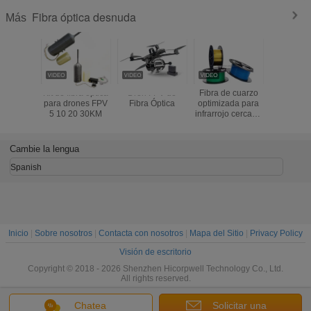
Fibra óptica desnuda
Más
Kit de fibra óptica
Dron FPV de
Fibra de cuarzo
1.0/2.0/2.5
para drones FPV
Fibra Óptica
optimizada para
M PMMA
5 10 20 30KM
infrarrojo cercano
enciende e
(NIR)
de fribra
desnudo p
de Deco
Cambie la lengua
Spanish
Inicio
|
Sobre nosotros
|
Contacta con nosotros
|
Mapa del Sitio
|
Privacy Policy
Visión de escritorio
Copyright © 2018 - 2026 Shenzhen Hicorpwell Technology Co., Ltd.
All rights reserved.
Chatea
Solicitar una