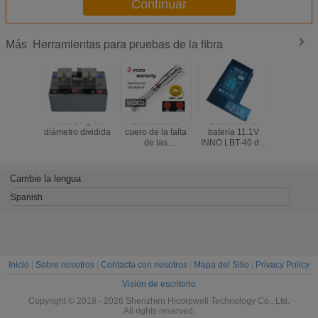
Continuar
Herramientas para pruebas de la fibra
Más
Fibra de gran
Envoltura de
Batería de la
El cont
diámetro dividida
cuero de la falta
batería 11.1V
electrónic
de las
INNO LBT-40 del
la rued
herramientas para
cargador de
medició
pruebas de la
batería LBT-40
camina
fibra de 5MW
para la opinión 7
odómetr
Cambie la lengua
10MW 20MW del
de la opinión 5 de
volant
negro visual del
la opinión 3 de
dirección
Spanish
detector 30MW
IFS-10/IFS-15/
medida
cami
manual
mecánic
teléme
Inicio
|
Sobre nosotros
|
Contacta con nosotros
|
Mapa del Sitio
|
Privacy Policy
Visión de escritorio
Copyright © 2018 - 2026 Shenzhen Hicorpwell Technology Co., Ltd.
All rights reserved.