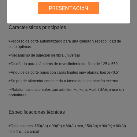
Capacidad de la batería
3000mAh 33.3Wh
PRESENTACIóN
Características principales
>
Proceso de corte automatizado para una calidad y repetibilidad de
corte óptimas
>
Mecanismo de sujeción de fibra universal
>
Diseñado para diámetros de revestimiento de fibra de 125 a 550
>
Ángulos de corte bajos con caras finales muy planas, típicos<0.5°
>
Se puede alimentar con batería o fuente de alimentación externa
>
Plataformas disponibles que admiten Fujikura, Fitel, 3SAE, o uso sin
portafibras
Especificaciones técnicas
>
Dimensiones: 150(An) x 90(Pr) x 60(Al) mm, 150(An) x 90(Pr) x 80(Al)
mm (incl. palanca)