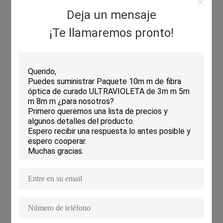
Características:
Deja un mensaje
¡Te llamaremos pronto!
Parámetros técnicos:
Nombre del producto
Corte de fibra de gran diámetro CM-400
Artículo
Corte de fibra de gran diámetro CM-400
Modo de corte
200/300/400/500/600um
Diámetro del revestimiento
160-3000μm
Diámetro del revestimiento
80-600μm