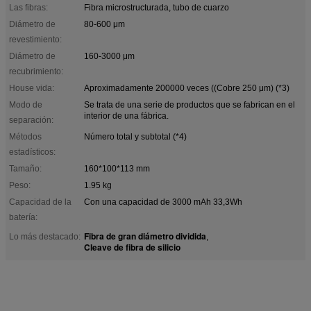
Las fibras:
Fibra microstructurada, tubo de cuarzo
Diámetro de
80-600 μm
revestimiento:
Diámetro de
160-3000 μm
recubrimiento:
House vida:
Aproximadamente 200000 veces ((Cobre 250 μm) (*3)
Modo de
Se trata de una serie de productos que se fabrican en el
interior de una fábrica.
separación:
Métodos
Número total y subtotal (*4)
estadísticos:
Tamaño:
160*100*113 mm
Peso:
1.95 kg
Capacidad de la
Con una capacidad de 3000 mAh 33,3Wh
batería:
Fibra de gran diámetro dividida
Lo más destacado:
,
Cleave de fibra de silicio