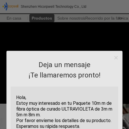
Shenzhen Hicorpwell Technology Co., Ltd
En casa
Productos
Sobre nosotros
Recorrido por la fábrica
>>
Deja un mensaje
¡Te llamaremos pronto!