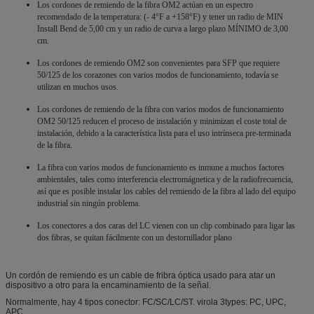
Los cordones de remiendo de la fibra OM2 actúan en un espectro
recomendado de la temperatura: (- 4°F a +158°F) y tener un radio de MIN
Install Bend de 5,00 cm y un radio de curva a largo plazo MÍNIMO de 3,00
cm.
Los cordones de remiendo OM2 son convenientes para SFP que requiere
50/125 de los corazones con varios modos de funcionamiento, todavía se
utilizan en muchos usos.
Los cordones de remiendo de la fibra con varios modos de funcionamiento
OM2 50/125 reducen el proceso de instalación y minimizan el coste total de
instalación, debido a la característica lista para el uso intrínseca pre-terminada
de la fibra.
La fibra con varios modos de funcionamiento es inmune a muchos factores
ambientales, tales como interferencia electromágnetica y de la radiofrecuencia,
así que es posible instalar los cables del remiendo de la fibra al lado del equipo
industrial sin ningún problema.
Los conectores a dos caras del LC vienen con un clip combinado para ligar las
dos fibras, se quitan fácilmente con un destornillador plano
Un cordón de remiendo es un cable de fribra óptica usado para atar un
dispositivo a otro para la encaminamiento de la señal.
Normalmente, hay 4 tipos conector: FC/SC/LC/ST. virola 3types: PC, UPC,
APC…